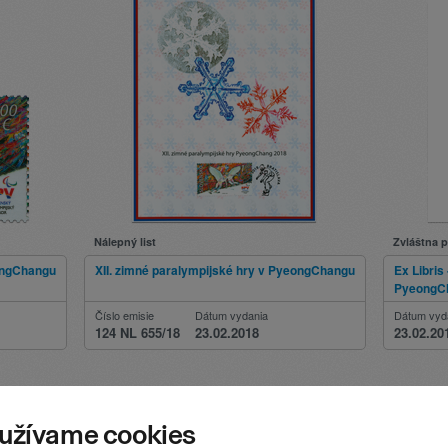
Nálepný list
Zvláštna 
eongChangu
XII. zimné paralympijské hry v PyeongChangu
Ex Libris
PyeongC
Číslo emisie
Dátum vydania
Dátum vyd
124 NL 655/18
23.02.2018
23.02.20