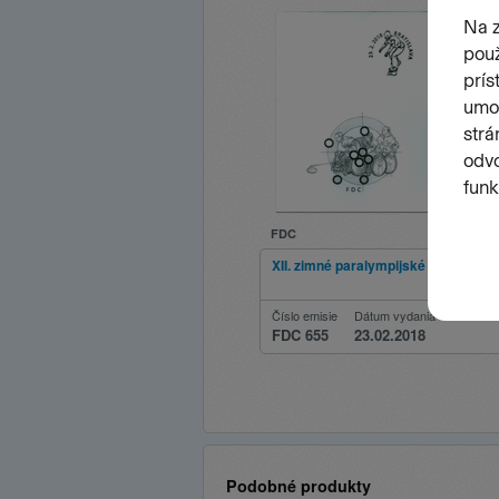
FDC
XII. zimné paralympijské hry v Py
Číslo emisie
Dátum vydania
FDC 655
23.02.2018
Podobné produkty