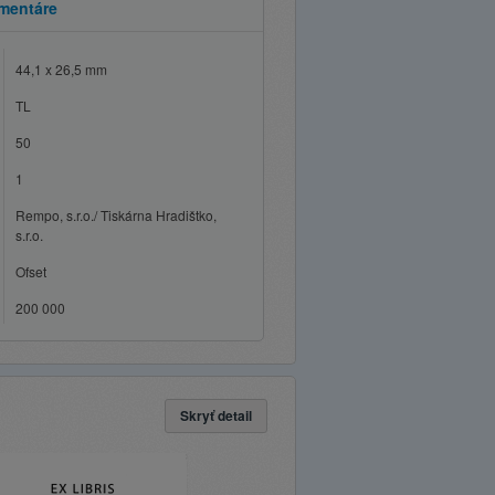
mentáre
44,1 x 26,5 mm
TL
50
1
Rempo, s.r.o./ Tiskárna Hradištko,
s.r.o.
Ofset
200 000
Skryť detail