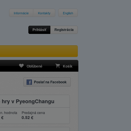
Informácie
Kontakty
English
Prihlásiť
Registrácia
Obľúbené
Košík
Poslať na Facebook
ké hry v PyeongChangu
n. hodnota
Predajná cena
 €
0.52 €