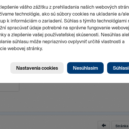
eongChangu
Stránk