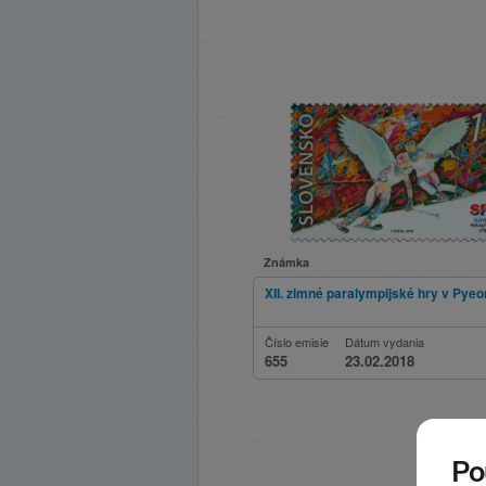
Známka
XII. zimné paralympijské hry v Py
Číslo emisie
Dátum vydania
655
23.02.2018