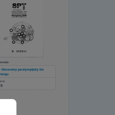
ponuka
 - Slovenský paralympijský tím
hangu
ania
18