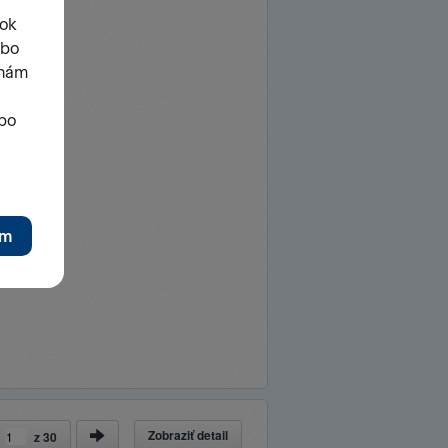
Zobraziť detail
a
z
30