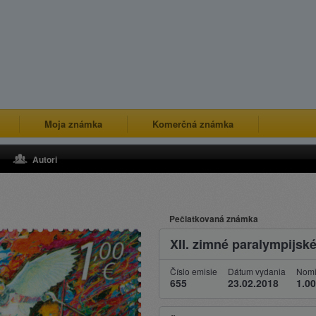
Moja známka
Komerčná známka
Autori
Pečiatkovaná známka
XII. zimné paralympijs
Číslo emisie
Dátum vydania
Nomi
655
23.02.2018
1.00