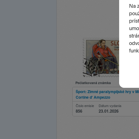
Pečiatkovaná známka
Šport: Zimné paralympijské hry v M
Cortine d‘ Ampezzo
Číslo emisie
Dátum vydania
856
23.01.2026