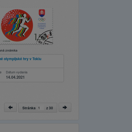
aná známka
tné olympijské hry v Tokiu
ie
Dátum vydania
14.04.2021
Stránka
z
30