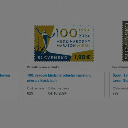
Pečiatkovaná známka
Pečiatkov
adovom
100. výročie Medzinárodného maratónu
Šport: 15
mieru v Košiciach
území Sl
Číslo emisie
Dátum vydania
Číslo emis
829
04.10.2024
797