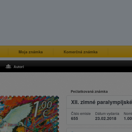
Moja známka
Komerčná známka
Autori
Pečiatkovaná známka
XII. zimné paralympijs
Číslo emisie
Dátum vydania
Nomi
655
23.02.2018
1.00