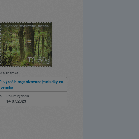
aná známka
0. výročie organizovanej turistiky na
ovenska
ie
Dátum vydania
14.07.2023