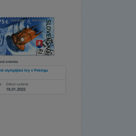
aná známka
né olympijské hry v Pekingu
ie
Dátum vydania
19.01.2022