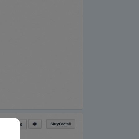
Skryť detail
nka
z
30