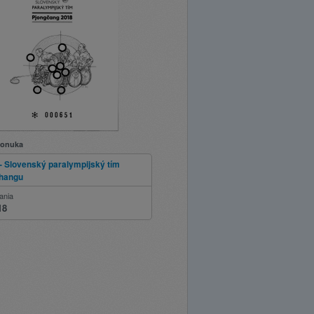
ponuka
 - Slovenský paralympijský tím
hangu
ania
18