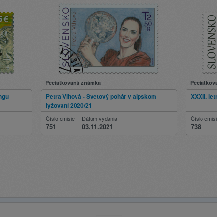
Pečiatkovaná známka
Pečiatkov
ingu
Petra Vlhová - Svetový pohár v alpskom
XXXII. le
lyžovaní 2020/21
Číslo emisie
Dátum vydania
Číslo emis
751
03.11.2021
738