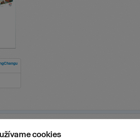
eongChangu
Strá