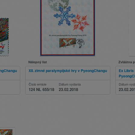
Nálepný list
Zvláštna 
eongChangu
XII. zimné paralympijské hry v PyeongChangu
Ex Libris
PyeongC
Číslo emisie
Dátum vydania
Dátum vyd
124 NL 655/18
23.02.2018
23.02.20