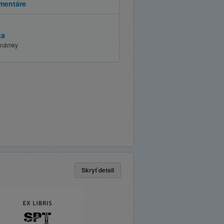
mentáre
ka
 známky
Skryť detail