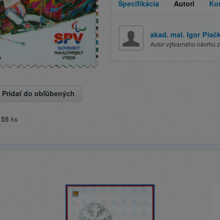
Špecifikácia
Autori
Ko
akad. mal. Igor Piač
Autor výtvarného návrhu
Pridať do obľúbených
e
55
ks