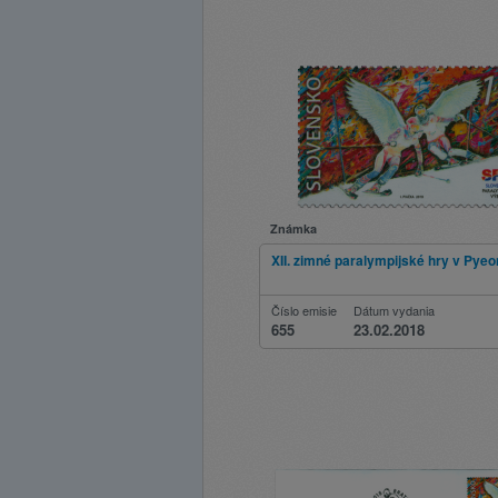
Známka
XII. zimné paralympijské hry v Py
Číslo emisie
Dátum vydania
655
23.02.2018