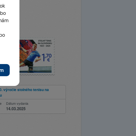
aná známka
0. výročie stolného tenisu na
u
ie
Dátum vydania
14.03.2025