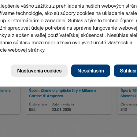
Pečiatkovaná známka
Pečiatkov
iláne a
Šport: Zimné olympijské hry v Miláne a
Šport: 10
Cortine d‘ Ampezzo
Slovensk
Číslo emisie
Dátum vydania
Číslo emis
855
23.01.2026
842