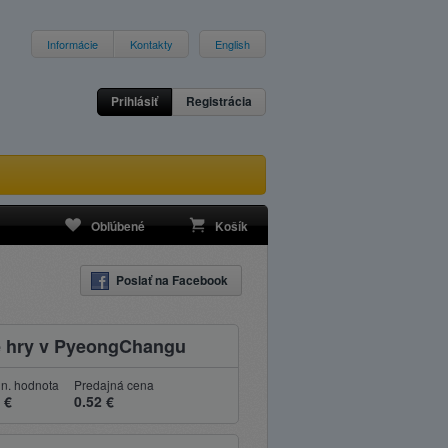
Informácie
Kontakty
English
Prihlásiť
Registrácia
Obľúbené
Košík
Poslať na Facebook
ké hry v PyeongChangu
n. hodnota
Predajná cena
 €
0.52 €