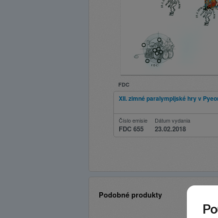
FDC
XII. zimné paralympijské hry v Py
Číslo emisie
Dátum vydania
FDC 655
23.02.2018
Podobné produkty