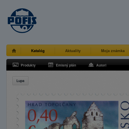
Katalóg
Aktuality
Moja známka
Produkty
Emisný plán
Autori
Lupa