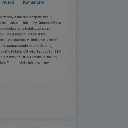
Autori
Komentáre
Je ženatý a má dve dospelé deti. V
nickej fakulte Univerzity Komenského a
andidáta vied a habilitoval sa za
roku 1964 nastúpil na Okresnú
tskú prokuratúru v Bratislave. Okrem
aj ako podpredseda medzinárodnej
dového hokeja. Od roku 1968 prednášal
ie a kriminalistiky Právnickej fakulty
dom Fóra nezávislých právnikov