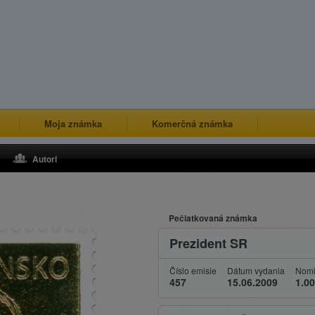
Moja známka
Komerčná známka
Autori
Pečiatkovaná známka
Prezident SR
Číslo emisie
Dátum vydania
Nomi
457
15.06.2009
1.00