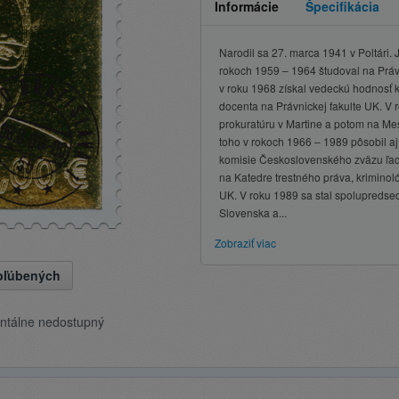
Informácie
Špecifikácia
Narodil sa 27. marca 1941 v Poltári. 
rokoch 1959 – 1964 študoval na Práv
v roku 1968 získal vedeckú hodnosť k
docenta na Právnickej fakulte UK. V 
prokuratúru v Martine a potom na Mes
toho v rokoch 1966 – 1989 pôsobil 
komisie Československého zväzu ľa
na Katedre trestného práva, kriminológ
UK. V roku 1989 sa stal spolupredse
Slovenska a...
Zobraziť viac
obľúbených
ntálne nedostupný