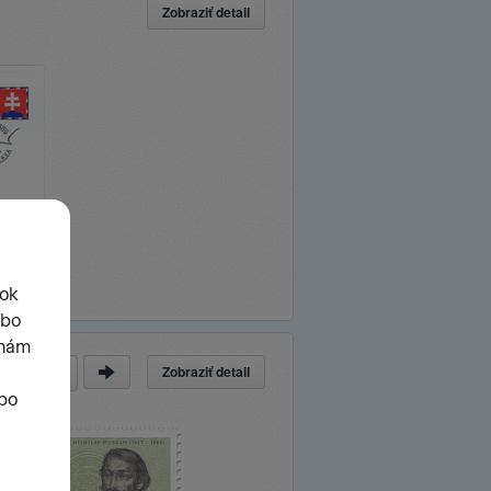
Zobraziť detail
Zobraziť detail
a
z
53