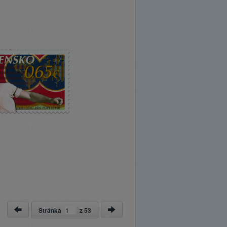
Stránka
z
53