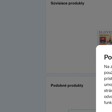
Súvisiace produkty
Podobné produkty