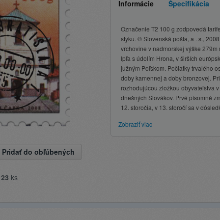
Informácie
Špecifikácia
Označenie T2 100 g zodpovedá tarife 
styku. © Slovenská pošta, a . s., 200
vrchovine v nadmorskej výške 279m n
Ipľa s údolím Hrona, v širších európ
južným Poľskom. Počiatky trvalého os
doby kamennej a doby bronzovej. Prib
rozhodujúcou zložkou obyvateľstva v o
dnešných Slovákov. Prvé písomné zm
12. storočia, v 13. storočí sa v dôsle
Zobraziť viac
Pridať do obľúbených
e
23
ks