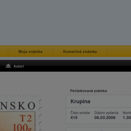
Moja známka
Komerčná známka
Autori
Pečiatkovaná známka
Krupina
Číslo emisie
Dátum vydania
Nomi
415
06.03.2008
1.30