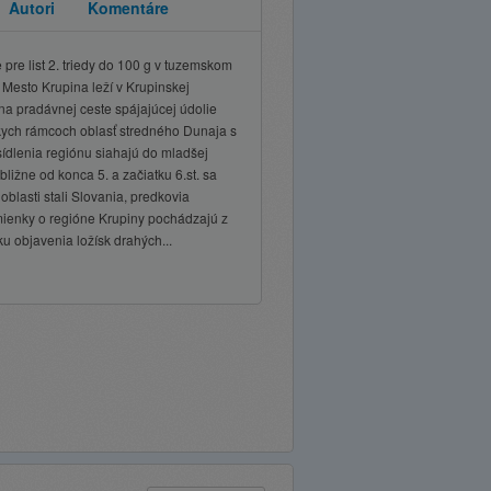
Autori
Komentáre
pre list 2. triedy do 100 g v tuzemskom
8 Mesto Krupina leží v Krupinskej
a pradávnej ceste spájajúcej údolie
skych rámcoch oblasť stredného Dunaja s
ídlenia regiónu siahajú do mladšej
ližne od konca 5. a začiatku 6.st. sa
blasti stali Slovania, predkovia
ienky o regióne Krupiny pochádzajú z
dku objavenia ložísk drahých...