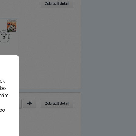
Zobraziť detail
Zobraziť detail
a
z
19