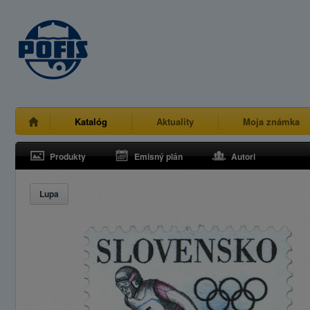
Katalóg
Aktuality
Moja známka
Produkty
Emisný plán
Autori
Lupa