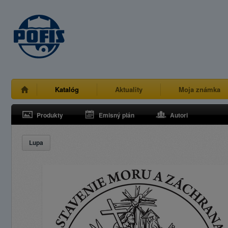
Katalóg
Aktuality
Moja známka
Produkty
Emisný plán
Autori
Lupa