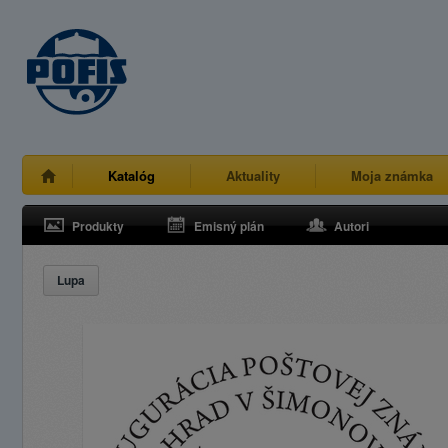
Katalóg
Aktuality
Moja známka
Produkty
Emisný plán
Autori
Lupa