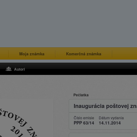
Moja známka
Komerčná známka
Autori
Pečiatka
Inaugurácia poštovej z
Číslo emisie
Dátum vydania
PPP 63/14
14.11.2014