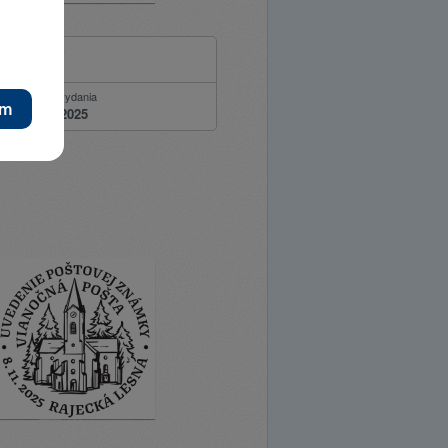
 pošta 2025
ie
Dátum vydania
25
15.12.2025