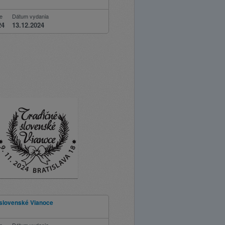
ie
Dátum vydania
24
13.12.2024
 slovenské Vianoce