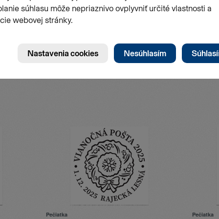
Pečiatka
Pečiatka
Vianočná pošta 2025
Vianočná
Číslo emisie
Dátum vydania
Číslo emis
PPP 84/25
22.12.2025
PPP 83/
Pečiatka
Pečiatka