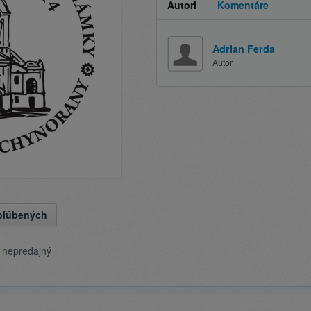
Autori
Komentáre
Adrian Ferda
Autor
obľúbených
e nepredajný