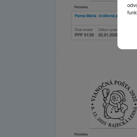
Pečiatka
Panna Mária - kráľovná pokoja
Číslo emisie
Dátum vydania
PPP 01/26
02.01.2026
Pečiatka