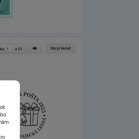
Skryť detail
nka
z
21