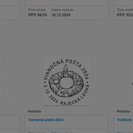
Číslo emisie
Dátum vydania
Číslo emis
PPP 88/24
16.12.2024
PPP 93/
Pečiatka
Pečiatka
Vianočná pošta 2024
Tradičné