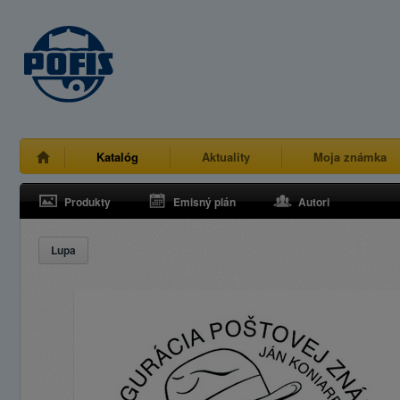
Katalóg
Aktuality
Moja známka
Produkty
Emisný plán
Autori
Lupa