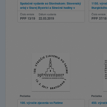
Spoločné vydanie so Slovinskom: Slovenský
1150. výro
orloj v Starej Bystrici a Slnečné hodiny v
liturgickéh
Pleterje
Číslo emisie
Dátum vydania
Číslo emisie
PPP 13/19
22.03.2019
PPP 37/18
Pečiatka
Pečiatka
100. výročie zjavenia vo Fatime
450. výroč