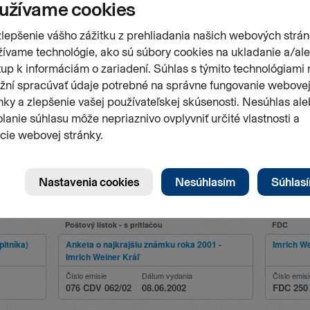
Poštový lístok - s prítlačou
FDC
pltníka)
Anketa o najkrajšiu známku roka 2001 -
Imrich We
Imrich Weiner Kráľ
Číslo emisie
Dátum vydania
Číslo emis
076 CDV 062/02
08.06.2002
FDC 250