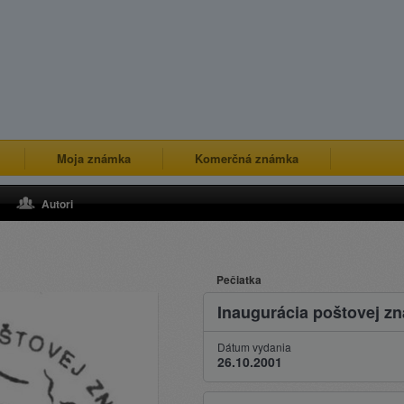
Moja známka
Komerčná známka
Autori
Pečiatka
Inaugurácia poštovej zn
Dátum vydania
26.10.2001