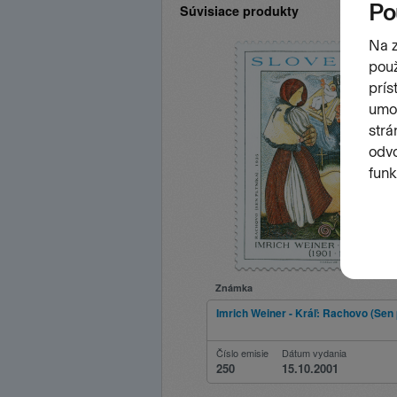
Súvisiace produkty
Známka
Imrich Weiner - Kráľ: Rachovo (Sen 
Číslo emisie
Dátum vydania
250
15.10.2001