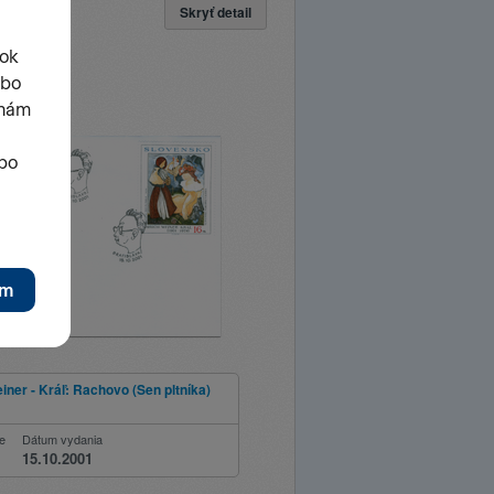
Skryť detail
iner - Kráľ: Rachovo (Sen pltníka)
ie
Dátum vydania
15.10.2001