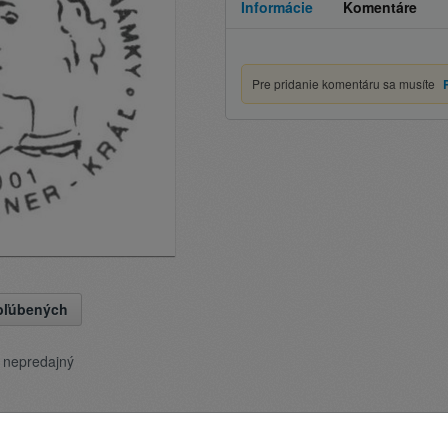
Informácie
Komentáre
Pre pridanie komentáru sa musíte
obľúbených
e nepredajný