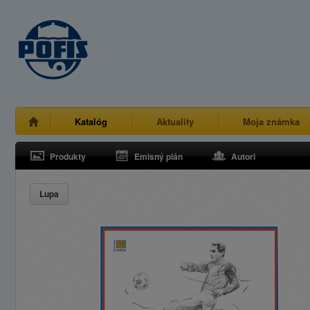
Katalóg
Aktuality
Moja známka
Produkty
Emisný plán
Autori
Lupa