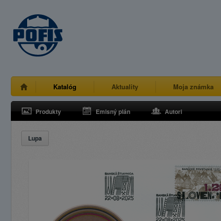
Katalóg
Aktuality
Moja známka
Produkty
Emisný plán
Autori
Lupa