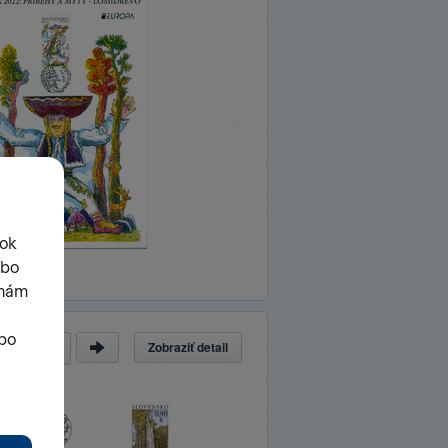
Zobraziť detail
a
z
14