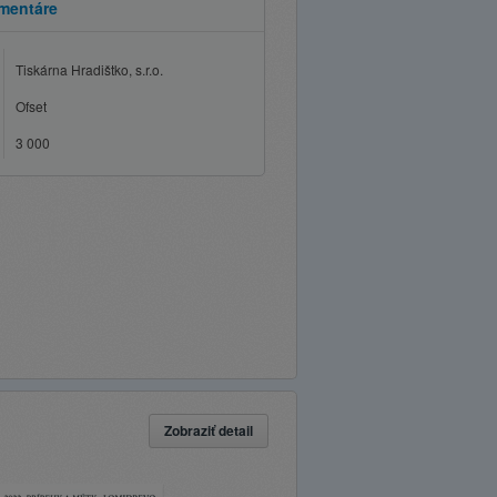
mentáre
Tiskárna Hradištko, s.r.o.
Ofset
3 000
Zobraziť detail