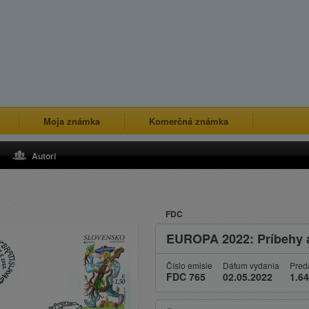
Moja známka
Komerčná známka
Autori
FDC
EUROPA 2022: Príbehy 
Číslo emisie
Dátum vydania
Pred
FDC 765
02.05.2022
1.64