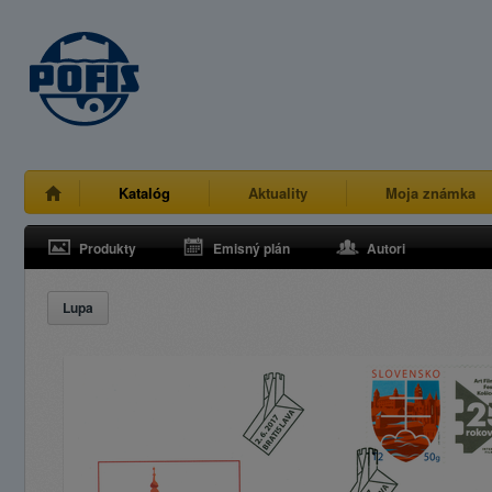
Katalóg
Aktuality
Moja známka
Produkty
Emisný plán
Autori
Lupa