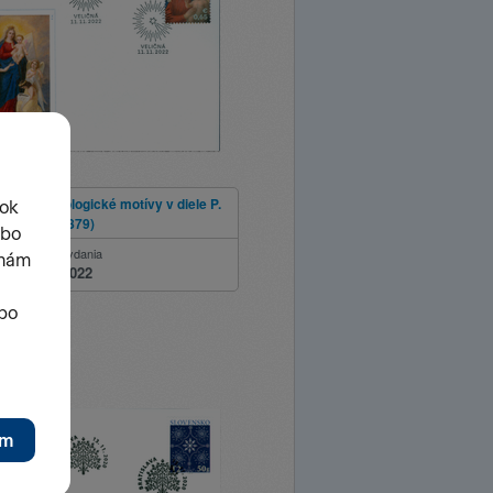
022: Kristologické motívy v diele P.
a (1822 – 1879)
ie
Dátum vydania
11.11.2022