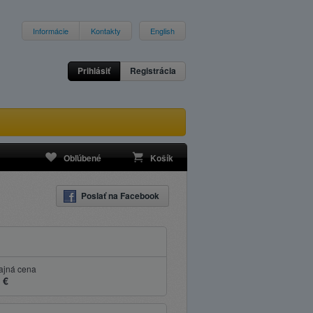
Informácie
Kontakty
English
Prihlásiť
Registrácia
Obľúbené
Košík
Poslať na Facebook
ajná cena
 €