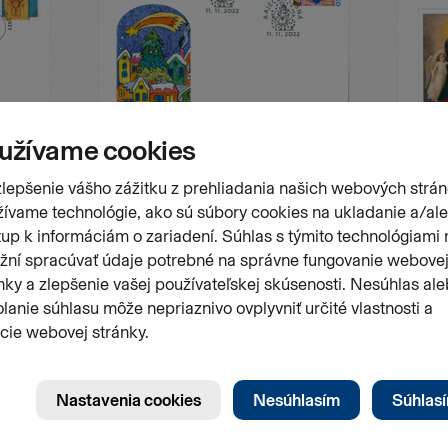
FDC
FDC
zbárstvo
Vianočná pošta 2022
Vianoce 2
M. Bohúň
Číslo emisie
Dátum vydania
Číslo emis
FDC 780
11.11.2022
FDC 781