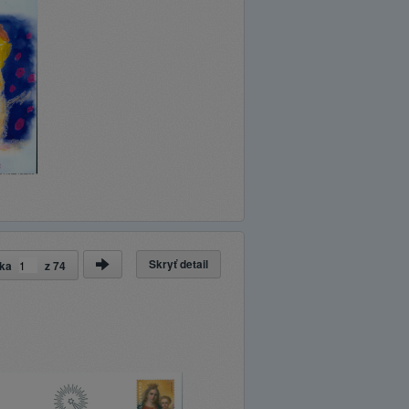
Skryť detail
nka
z
74