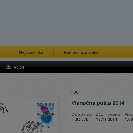
Moja známka
Komerčná známka
Autori
FDC
Vianočná pošta 2014
Číslo emisie
Dátum vydania
Pred
FDC 576
13.11.2014
1.60