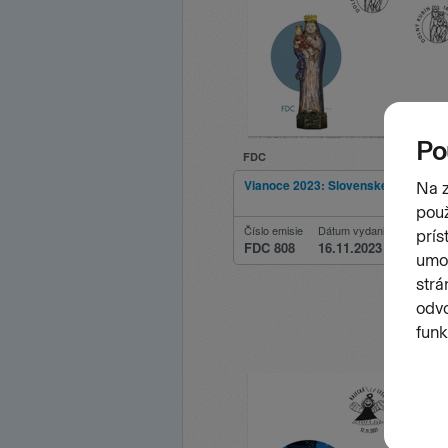
FDC
Vianoce 2023: Slovenské ľudové re
Číslo emisie
Dátum vydania
FDC 808
16.11.2023