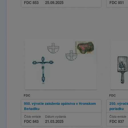
FDC 853
25.09.2025
FDC 851
FDC
FDC
950. výročie založenia opátstva v Hronskom
250. výroč
Beňadiku
poriadku
Číslo emisie
Dátum vydania
Číslo emisie
FDC 843
21.03.2025
FDC 837