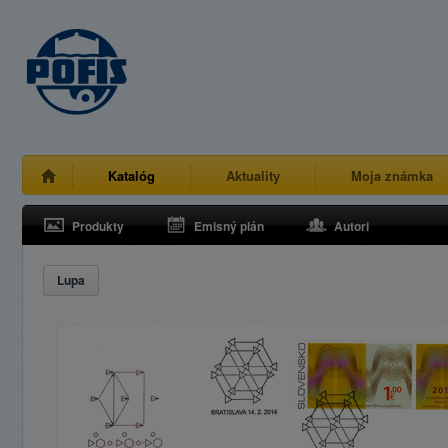
Katalóg
Aktuality
Moja známka
Produkty
Emisný plán
Autori
Lupa