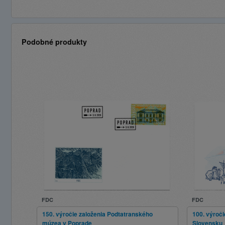
Podobné produkty
FDC
FDC
150. výročie založenia Podtatranského
100. výroči
múzea v Poprade
Slovensku