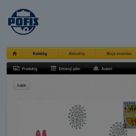
Katalóg
Aktuality
Moja známka
Produkty
Emisný plán
Autori
Lupa