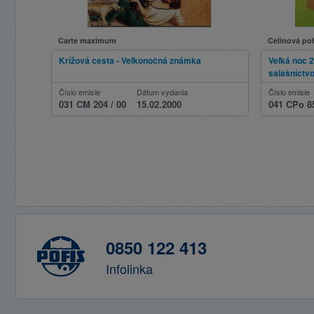
Carte maximum
Celinová po
Krížová cesta - Veľkonočná známka
Veľká noc 2
salašníctv
Číslo emisie
Dátum vydania
Číslo emisie
031 CM 204 / 00
15.02.2000
041 CPo 8
0850 122 413
Infolinka