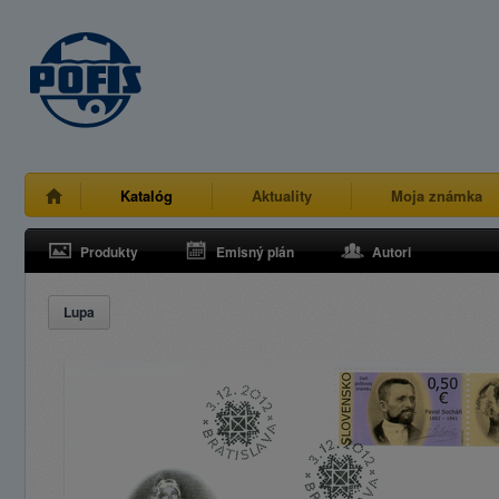
Katalóg
Aktuality
Moja známka
Produkty
Emisný plán
Autori
Lupa