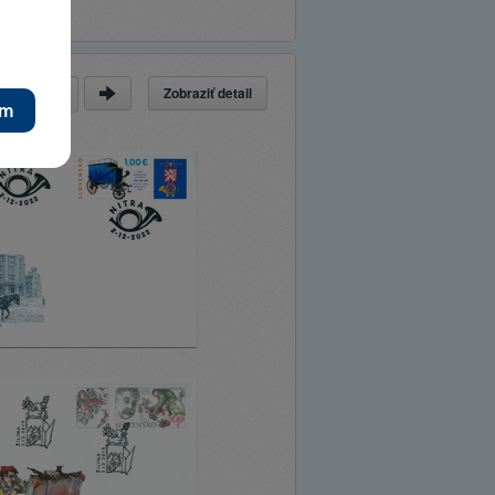
Zobraziť detail
a
z
11