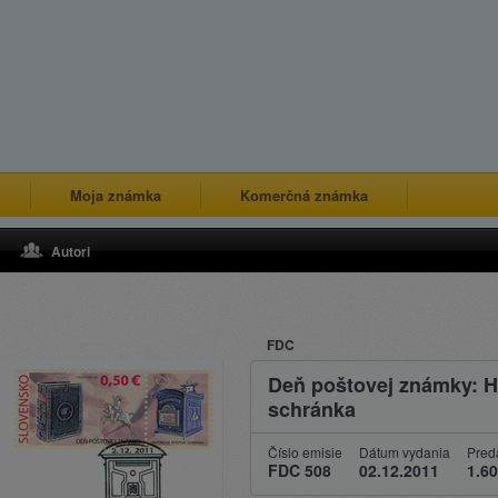
Moja známka
Komerčná známka
Autori
FDC
Deň poštovej známky: H
schránka
Číslo emisie
Dátum vydania
Pred
FDC 508
02.12.2011
1.60