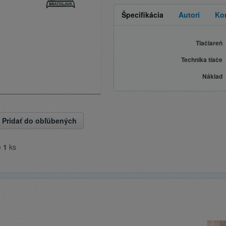
Špecifikácia
Autori
Ko
Tlačiareň
Technika tlače
Náklad
Pridať do obľúbených
e
1
ks