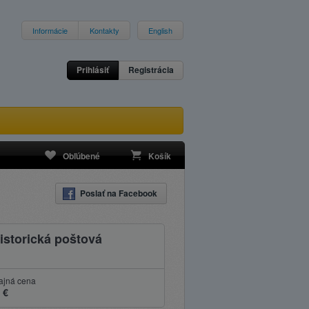
Informácie
Kontakty
English
Prihlásiť
Registrácia
Obľúbené
Košík
Poslať na Facebook
istorická poštová
ajná cena
 €