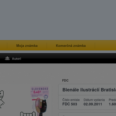
Moja známka
Komerčná známka
Autori
FDC
Bienále ilustrácií Bratis
Číslo emisie
Dátum vydania
Pred
FDC 503
02.09.2011
1.60