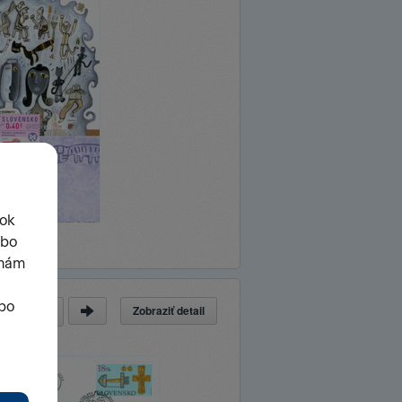
Zobraziť detail
a
z
38