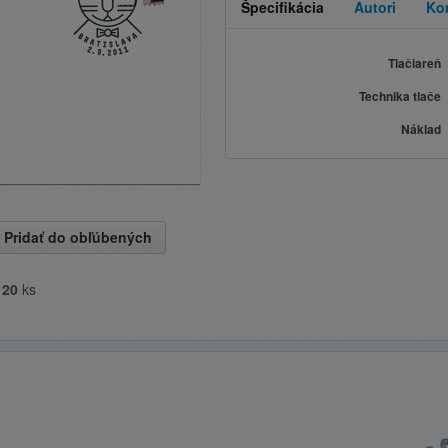
Špecifikácia
Autori
Ko
Tlačiareň
Technika tlače
Náklad
Pridať do obľúbených
e
20
ks