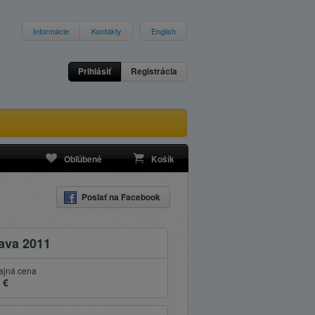
Informácie
Kontakty
English
Prihlásiť
Registrácia
Obľúbené
Košík
Poslať na Facebook
lava 2011
ajná cena
 €