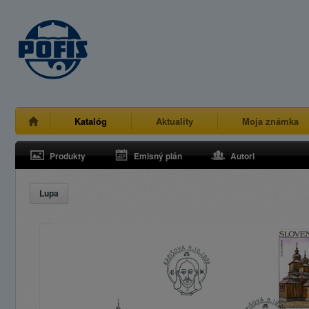
Katalóg
Aktuality
Moja známka
Produkty
Emisný plán
Autori
Lupa