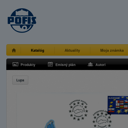
Katalóg
Aktuality
Moja známka
Produkty
Emisný plán
Autori
Lupa