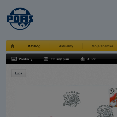
Katalóg
Aktuality
Moja známka
Produkty
Emisný plán
Autori
Lupa