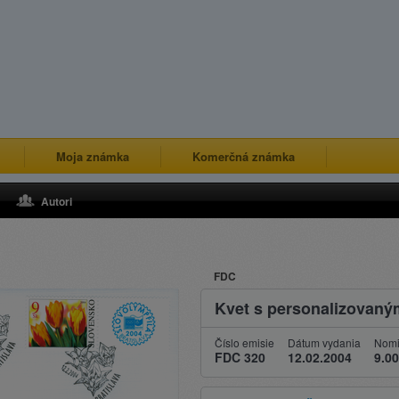
Moja známka
Komerčná známka
Autori
FDC
Kvet s personalizovan
Číslo emisie
Dátum vydania
Nomi
FDC 320
12.02.2004
9.00