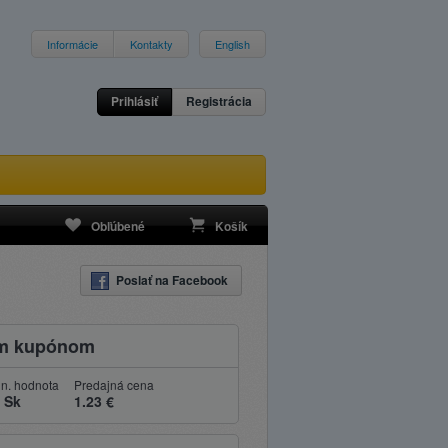
Informácie
Kontakty
English
Prihlásiť
Registrácia
Obľúbené
Košík
Poslať na Facebook
ým kupónom
n. hodnota
Predajná cena
 Sk
1.23 €