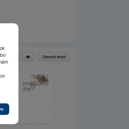
Zobraziť detail
a
z
26