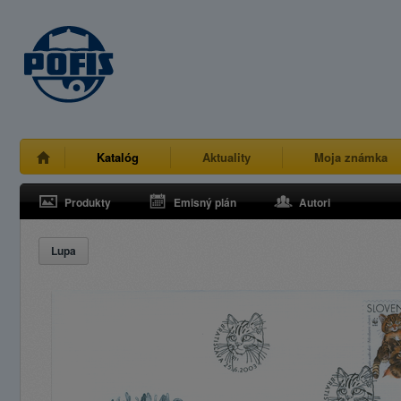
Katalóg
Aktuality
Moja známka
Produkty
Emisný plán
Autori
Lupa