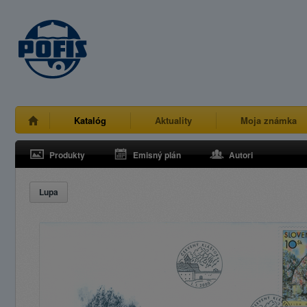
Katalóg
Aktuality
Moja známka
Produkty
Emisný plán
Autori
Lupa