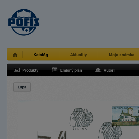
Katalóg
Aktuality
Moja známka
Produkty
Emisný plán
Autori
Lupa