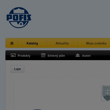
Katalóg
Aktuality
Moja známka
Produkty
Emisný plán
Autori
Lupa