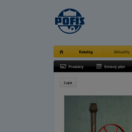
Katalóg
Aktuality
Produkty
Emisný plán
Lupa