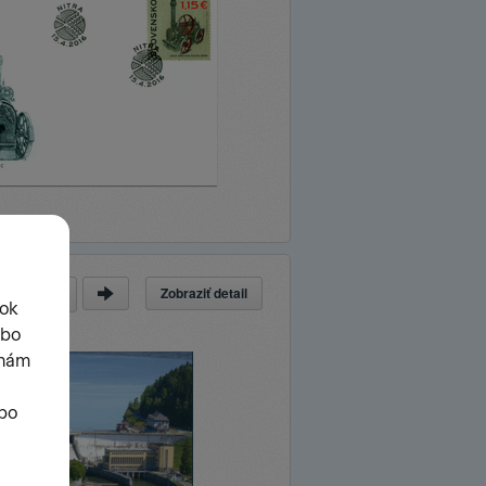
Zobraziť detail
a
z
15