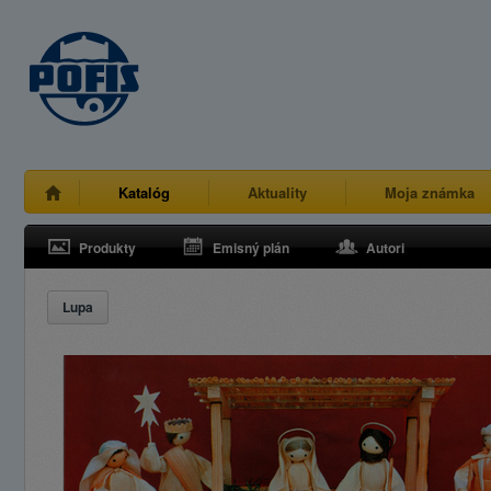
Katalóg
Aktuality
Moja známka
Produkty
Emisný plán
Autori
Lupa