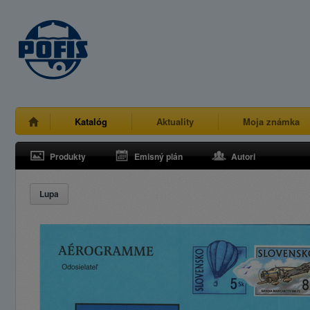
Katalóg
Aktuality
Moja známka
Produkty
Emisný plán
Autori
Lupa