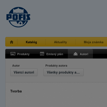
Katalóg
Aktuality
Moja známka
Produkty
Emisný plán
Autori
Autor
Produkty autora
Všetci autori
Všetky produkty autora
Tvorba