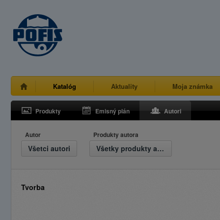
Katalóg
Aktuality
Moja známka
Produkty
Emisný plán
Autori
Autor
Produkty autora
Všetci autori
Všetky produkty autora
Tvorba