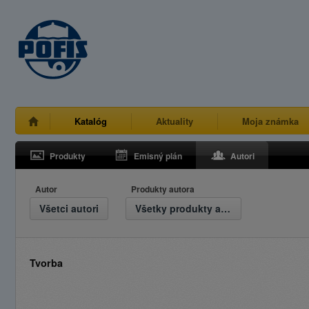
Katalóg
Aktuality
Moja známka
Produkty
Emisný plán
Autori
Autor
Produkty autora
Všetci autori
Všetky produkty autora
Tvorba