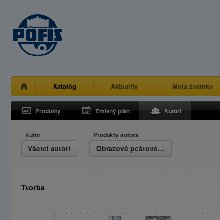
Katalóg
Aktuality
Moja známka
Produkty
Emisný plán
Autori
Autor
Produkty autora
Všetci autori
Obrazové poštové lístky
Tvorba