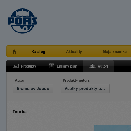
Katalóg
Aktuality
Moja známka
Produkty
Emisný plán
Autori
Autor
Produkty autora
Branislav Jobus
Všetky produkty autora
Tvorba