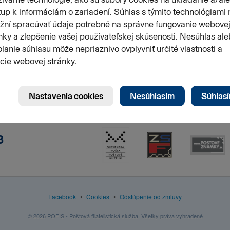
3
Facebook
•
Cookies
•
Odstúpenie od zmluvy
© 2026 POFIS - Poštová filatelistická služba. Všetky práva vyhradené