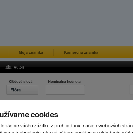
Moja známka
Komerčná známka
Autori
Kľúčové slová
Nominálna hodnota
Flóra