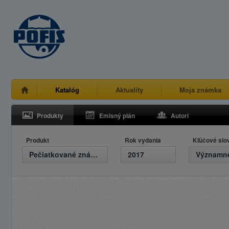
Katalóg
Aktuality
Moja známka
Produkty
Emisný plán
Autori
Produkt
Rok vydania
Kľúčové slo
Pečiatkované známky
2017
Významné