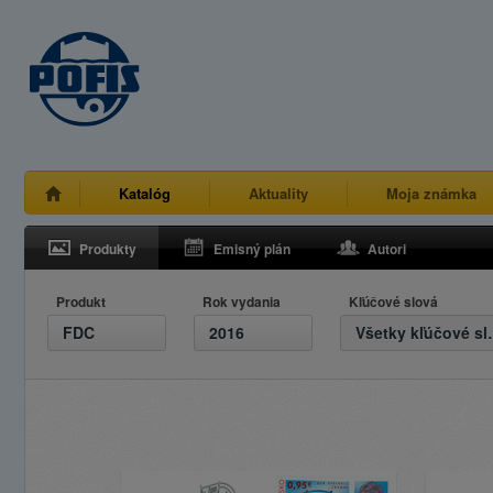
Katalóg
Aktuality
Moja známka
Produkty
Emisný plán
Autori
Produkt
Rok vydania
Kľúčové slová
FDC
2016
Všetky 