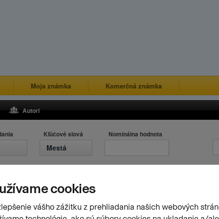
Moja známka
Komerčná známka
Autori
dania
Kľúčové slová
Nominálna hodnota
Mestá