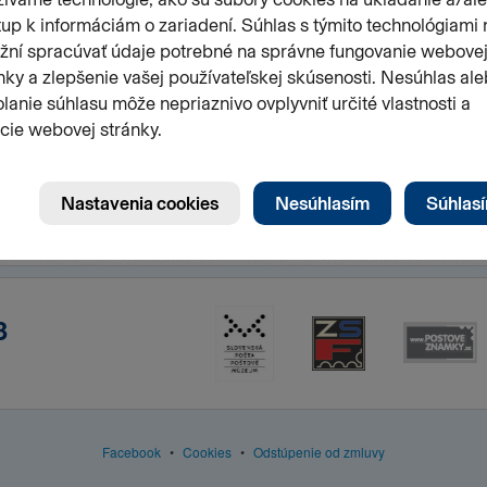
3
Facebook
•
Cookies
•
Odstúpenie od zmluvy