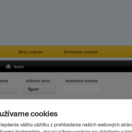
Moja známka
Komerčná známka
Autori
dania
Kľúčové slová
Nominálna hodnota
Šport