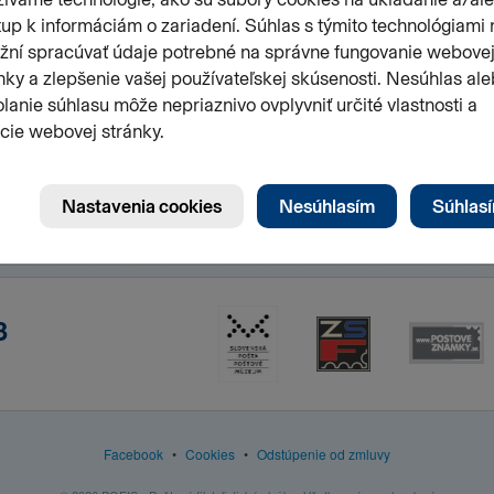
3
Facebook
•
Cookies
•
Odstúpenie od zmluvy