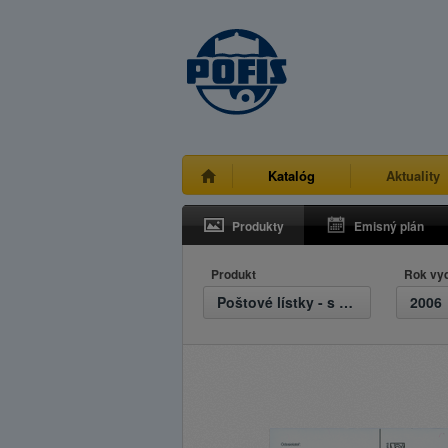
Katalóg
Aktuality
Produkty
Emisný plán
Produkt
Rok vy
Poštové lístky - s prítlačou
2006