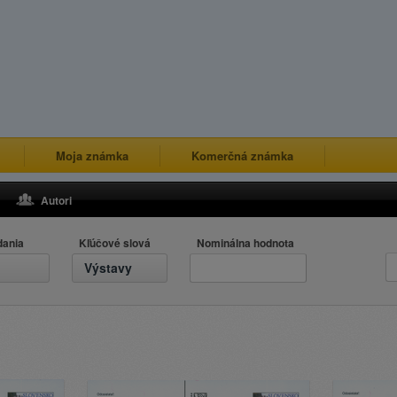
Moja známka
Komerčná známka
Autori
dania
Kľúčové slová
Nominálna hodnota
Výstavy