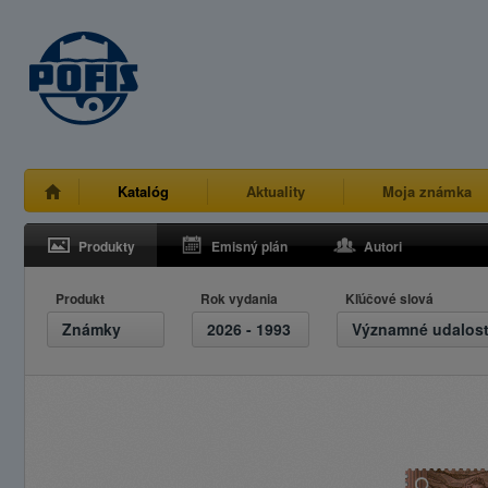
Katalóg
Aktuality
Moja známka
Produkty
Emisný plán
Autori
Produkt
Rok vydania
Kľúčové slová
Známky
2026 - 1993
Významné udalost