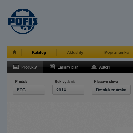
Katalóg
Aktuality
Moja známka
Produkty
Emisný plán
Autori
Produkt
Rok vydania
Kľúčové slová
FDC
2014
Detská známka