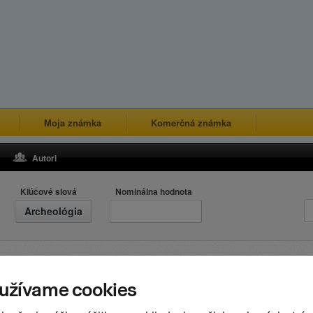
Moja známka
Komerčná známka
Autori
Kľúčové slová
Nominálna hodnota
Archeológia