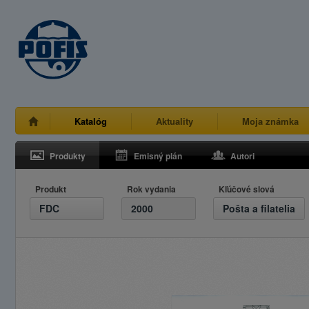
Katalóg
Aktuality
Moja známka
Produkty
Emisný plán
Autori
Produkt
Rok vydania
Kľúčové slová
FDC
2000
Pošta a filatelia