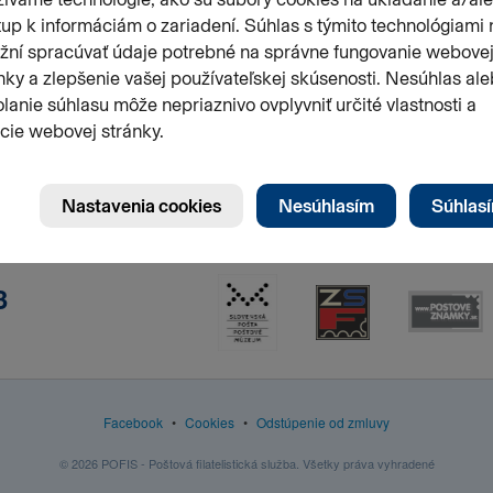
3
Facebook
•
Cookies
•
Odstúpenie od zmluvy
© 2026 POFIS - Poštová filatelistická služba. Všetky práva vyhradené