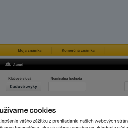
Moja známka
Komerčná známka
Autori
Kľúčové slová
Nominálna hodnota
Ľudové zvyky