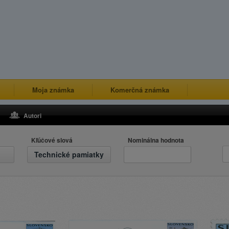
Moja známka
Komerčná známka
Autori
Kľúčové slová
Nominálna hodnota
Technické pamiatky