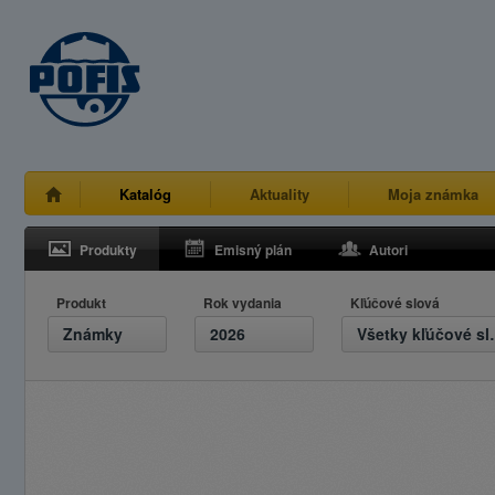
Katalóg
Aktuality
Moja známka
Produkty
Emisný plán
Autori
Produkt
Rok vydania
Kľúčové slová
Známky
2026
Všetky 